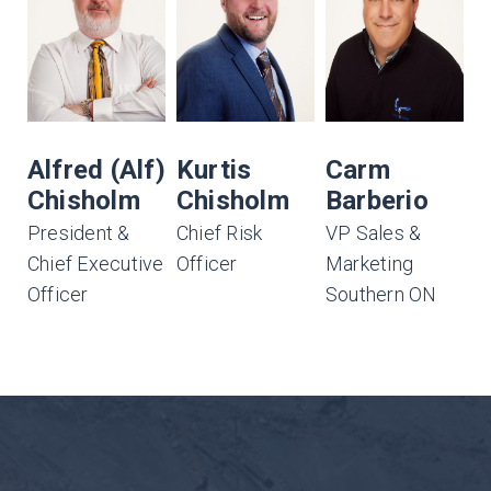
Alfred (Alf)
Kurtis
Carm
R
Chisholm
Chisholm
Barberio
H
President &
Chief Risk
VP Sales &
D
Chief Executive
Officer
Marketing
S
Officer
Southern ON