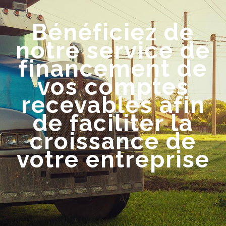
Bénéficiez de
notre service de
financement de
vos comptes
recevables afin
de faciliter la
croissance de
votre entreprise